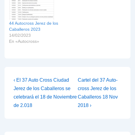
FEXA 2018, acudirán los
próximos 23 y 24 de
noviembre al IX Rally
Comunidad de Madrid-
44 Autocross Jerez de los
RACE, undécima prueba
Caballeros 2023
del Campeonato de
14/02/2023
España de Rallyes de
En «Autocross»
Asfalto.…
Navegación
La
La
‹ El 37 Auto Cross Ciudad
Cartel del 37 Auto-
entrada
entrada
de
Jerez de los Caballeros se
cross Jerez de los
anterior
siguiente
celebrará el 18 de Noviembre
Caballeros 18 Nov
entradas
es
es
de 2.018
2018 ›