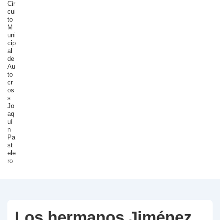
Cir
cui
to
M
uni
cip
al
de
Au
to
cr
os
s
Jo
aq
uí
n
Pa
st
ele
ro
Los hermanos Jiménez