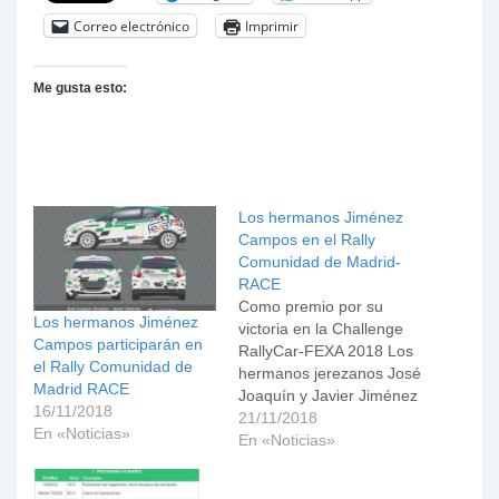
Correo electrónico
Imprimir
Me gusta esto:
Los hermanos Jiménez
Campos en el Rally
Comunidad de Madrid-
RACE
Como premio por su
Los hermanos Jiménez
victoria en la Challenge
Campos participarán en
RallyCar-FEXA 2018 Los
el Rally Comunidad de
hermanos jerezanos José
Madrid RACE
Joaquín y Javier Jiménez
16/11/2018
Campos del Motor Club
21/11/2018
En «Noticias»
Jerez de los Caballeros,
En «Noticias»
como ganadores de
la Challenge Rallycar-