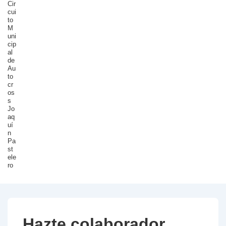
Cir
cui
to
M
uni
cip
al
de
Au
to
cr
os
s
Jo
aq
uí
n
Pa
st
ele
ro
Hazte colaborador