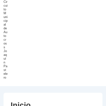
Cir
cui
to
M
uni
cip
al
de
Au
to
cr
os
s
Jo
aq
uí
n
Pa
st
ele
ro
Inicio