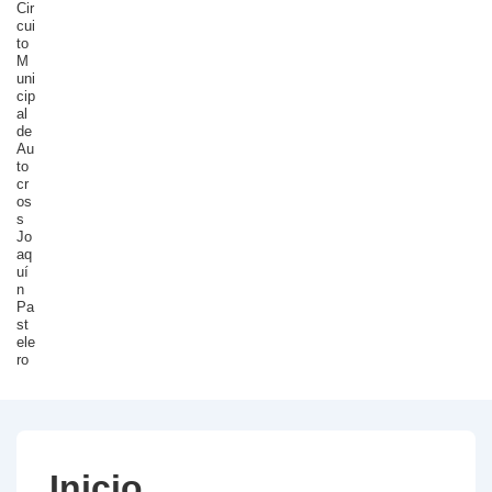
Cir
cui
to
M
uni
cip
al
de
Au
to
cr
os
s
Jo
aq
uí
n
Pa
st
ele
ro
Inicio